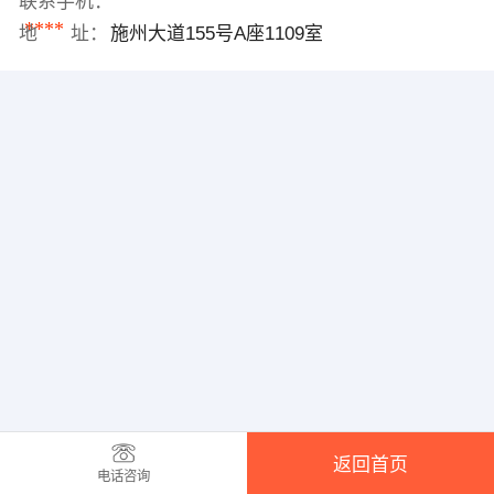
联系手机：
****
地 址：
施州大道155号A座1109室
返回首页
电话咨询